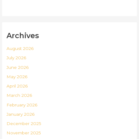
Archives
August 2026
July 2026
June 2026
May 2026
April 2026
March 2026
February 2026
January 2026
December 2025
November 2025