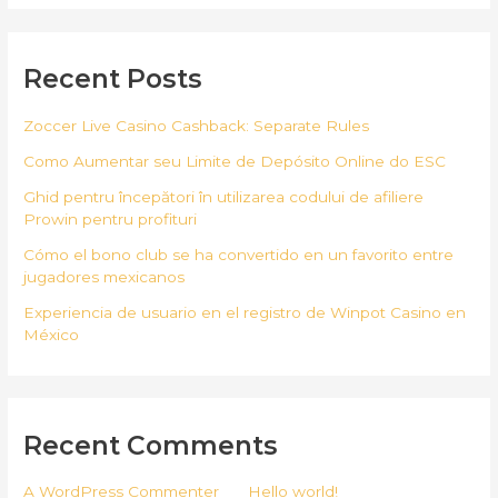
Recent Posts
Zoccer Live Casino Cashback: Separate Rules
Como Aumentar seu Limite de Depósito Online do ESC
Ghid pentru începători în utilizarea codului de afiliere
Prowin pentru profituri
Cómo el bono club se ha convertido en un favorito entre
jugadores mexicanos
Experiencia de usuario en el registro de Winpot Casino en
México
Recent Comments
A WordPress Commenter
on
Hello world!