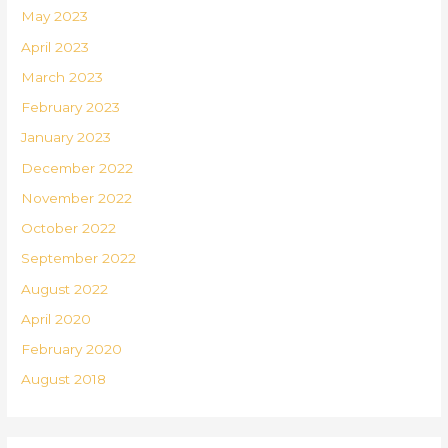
May 2023
April 2023
March 2023
February 2023
January 2023
December 2022
November 2022
October 2022
September 2022
August 2022
April 2020
February 2020
August 2018