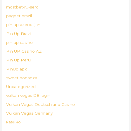
mostbet-ru-serg
pagbet brazil
pin up azerbaijan
Pin Up Brazil
pin up casino
Pin UP Casino AZ
Pin Up Peru
PinUp apk
sweet bonanza
Uncategorized
vulkan vegas DE login
Vulkan Vegas Deutschland Casino
Vulkan Vegas Germany
казино