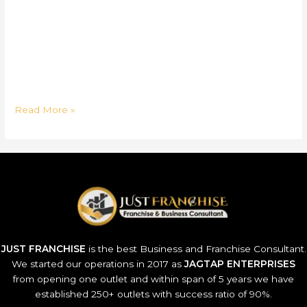
Больших
миру азарта с Friends Casino – вашим идеальным
Побед
местом для бесконечного веселья и больших
выигрышей! ✨ Selector Casino – ✨ Открой для себя
увлекательный мир азарта с Selector Casino – ваш путь к
захватывающим играм и крупным выигрышам! ✨ Brillx
Casino – ✨ Ощути волнение и увлечение с […]
Read More »
JUST FRANCHISE
is the best Business and Franchise Consultant.
We started our operations in 2017 as
JAGTAP ENTERPRISES
from opening one outlet and within span of 5 years we have
established 250+ outlets with success ratio of 90%.