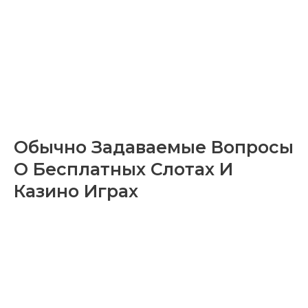
захватывающие игры и горячие бонусы! ✨
Традиционные игровые автоматы имеют от 3 до 5
барабанов и ограниченное количество линий выплат. В
настоящее время число возможных способов создания
призовых комбинаций может достигать сотен и даже
тысяч. The main drawback of the demo mode in online
casinos without registration is the inability to receive real
payouts.
Обычно Задаваемые Вопросы
О Бесплатных Слотах И
Казино Играх
Слоты с высокой волатильностью выдают выигрыши
крупными порциями, но редко. Дикие символы, также
известные как вайлды, – специальные пиктограммы,
которые могут заменить любой другой символ в
комбинации. Рассмотрим Например, давайте
рассмотрим игровой автомат Fruit Cocktail от компании