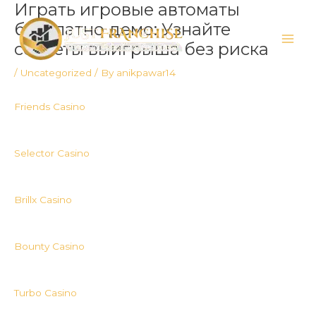
Играть игровые автоматы
Skip
Main
to
бесплатно демо: Узнайте
Men
content
секреты выигрыша без риска
/
Uncategorized
/ By
anikpawar14
Friends Casino
– ✨ Присоединяйтесь к увлекательному
миру азарта с Friends Casino – вашим идеальным местом
для бесконечного веселья и больших выигрышей! ✨
Selector Casino
– ✨ Открой для себя увлекательный мир
азарта с Selector Casino – ваш путь к захватывающим
играм и крупным выигрышам! ✨
Brillx Casino
– ✨ Ощути волнение и увлечение с Brillx
Casino – твой путь к захватывающим играм и крупным
выигрышам! ✨”
Bounty Casino
– ✨ Испытай удачу в захватывающем
мире игр в Bounty Casino и погрузись в океан
адреналина и выигрышей! ✨
Turbo Casino
– ✨ Успей взлететь к удаче с Turbo Casino –
здесь ждут тебя ошеломляющие выигрыши,