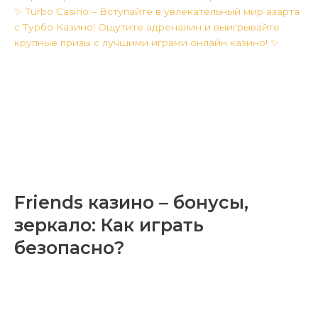
✨ Turbo Casino – Вступайте в увлекательный мир азарта
с Турбо Казино! Ощутите адреналин и выигрывайте
крупные призы с лучшими играми онлайн казино! ✨
Например, таким способом можно найти все
разновидности рулетки или блэкджека. Bonus код,
активированный на сайте Френдс казино зачастую
приносит клиентам бесплатные спины, как
бездепозитный бонус. Активируйте промо код в личном
кабинете, получайте фриспины и крутите слоты без
депозита. Ищите купоны в ВКонтакте, Телеграме и
других соцсетях (в сообществах казино Френдс).
Friends казино – бонусы,
зеркало: Как играть
безопасно?
Казино Френдс предлагает демонстрационный режим
для большинства игр, что позволяет игрокам
практиковаться без риска потери денег. Это идеальный