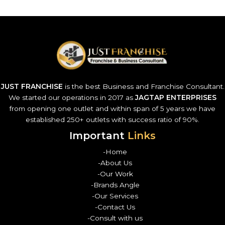
JUST FRANCHISE
is the best Business and Franchise Consultant.
We started our operations in 2017 as
JAGTAP ENTERPRISES
from opening one outlet and within span of 5 years we have
established 250+ outlets with success ratio of 90%.
Important
Links
-Home
-About Us
-Our Work
-Brands Angle
-Our Services
-Contact Us
-Consult with us