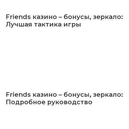
авторизоваться на сайте почти мгновенно.
Friends казино – бонусы, зеркало:
Лучшая тактика игры
Команда поддержки Friends Casino состоит из опытных
профессионалов, готовых помочь решить любой вопрос
или проблему, с которой может столкнуться игрок.
Наличие функционального зеркала дает пользователям
беспрепятственный доступ к играм казино и функциям
их любимых друзей! Это особенно важно для игроков,
которые ценят комфорт и надежность. Кроме того,
Friends Casino предлагает возможность играть вживую.
Friends казино – бонусы, зеркало:
Подробное руководство
Специалистам финансового отдела требуется до
24 часов на рассмотрение заявки игрока на
получение выплаты.