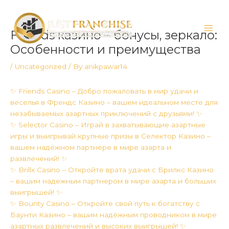
Skip
Main
to
Men
content
Friends казино – бонусы, зеркало:
Особенности и преимущества
/
Uncategorized
/ By
anikpawar14
✨ Friends Casino – Добро пожаловать в мир удачи и
веселья в Френдс Казино – вашем идеальном месте для
незабываемых азартных приключений с друзьями! ✨
✨ Selector Casino – Играй в захватывающие азартные
игры и выигрывай крупные призы в Селектор Казино –
вашем надёжном партнёре в мире азарта и
развлечений! ✨
✨ Brillx Casino – Откройте врата удачи с Брилкс Казино
– вашим надежным партнером в мире азарта и больших
выигрышей! ✨
✨ Bounty Casino – Откройте свой путь к богатству с
Баунти Казино – вашим надёжным проводником в мире
азартных развлечений и высоких выигрышей! ✨