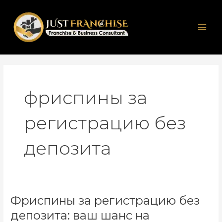
Skip
Main
to
Men
content
фриспины за
регистрацию без
депозита
Фриспины за регистрацию без
Фриспины
за
депозита: ваш шанс на
регистрацию