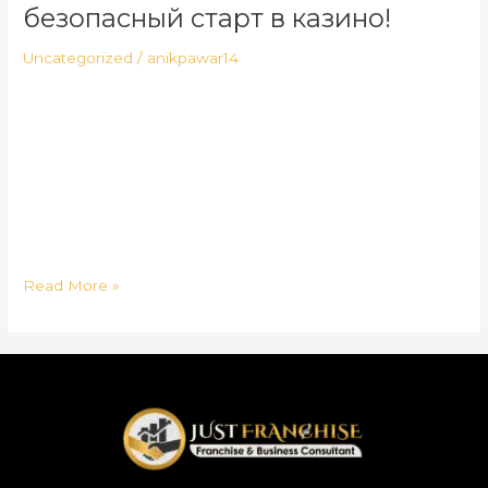
безопасный старт в казино!
без
депозита:
Uncategorized
/
anikpawar14
ваш
шанс
Friends Casino – ✨ Присоединяйтесь к увлекательному
на
миру азарта с Friends Casino – вашим идеальным
безопасный
местом для бесконечного веселья и больших
старт
выигрышей! ✨ Selector Casino – ✨ Открой для себя
в
увлекательный мир азарта с Selector Casino – ваш путь к
казино!
захватывающим играм и крупным выигрышам! ✨ Brillx
Casino – ✨ Ощути волнение и увлечение с […]
Read More »