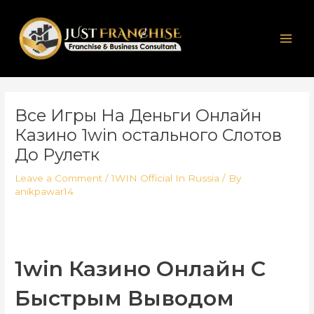
Skip
Main
to
Men
content
Все Игры На Деньги Онлайн
Казино 1win остального Слотов
До Рулетк
Leave a Comment
/
1WIN Official In Russia
/ By
anikpawar14
Все Игры На Деньги Онлайн Казино 1win остального
Слотов До Рулетки
1win Казино Онлайн С
Быстрым Выводом