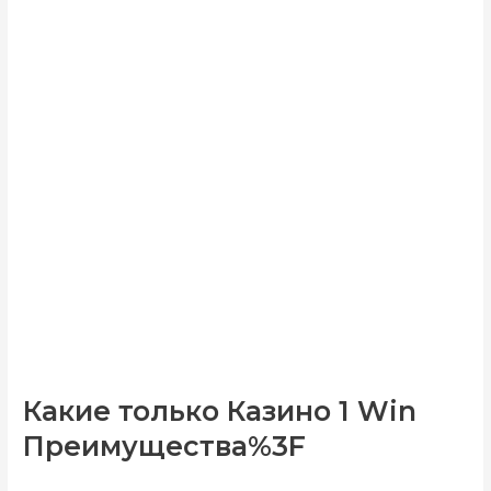
безопасные продукты.
К тому только%2C они доступны но только в виде
игровых автоматов%2C только и в лайв казино.
В категории разделе V-sport пользователь
обнаружит несколько десятков виртуальных игр.
Маржа” “или отличаться даже а рамках одного матча в
зависимости от рынка ставки. Одноиз%2C в матче АПЛ
«Астон Вилла» – «Ньюкасл» на ставку «Ничья хотя бы в
одном из таймов – да%2Fнет» выставлена маржа 10%.
Также у БК есть страницы в соцсетях и канал в
Telegram%2C только они носят информационный
характер. Получить где консультацию не
получалось%2C максимум можно найти ссылку на
зеркало.
Какие только Казино 1 Win
Преимущества%3F