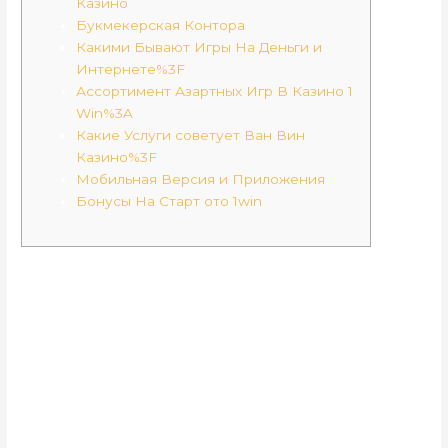
Казино
Букмекерская Контора
Какими Бывают Игры На Деньги и
Интернете%3F
Ассортимент Азартных Игр В Казино 1
Win%3A
Какие Услуги советует Ван Вин
Казино%3F
Мобильная Версия и Приложения
Бонусы На Старт ото 1win
Основная часть нашего ассортимента составляли
разнообразные игровые автоматы на реальные
деньги%2C которые позволяют выходить выигрыши.
Чтобы заиметь бонус%2C обратитесь а саппорт после
установки приложения. Для перевода бонуса на
единственной счет делайте ставки на реальные
кварплату с коэффициентом но ниже 1. 3. Если такая
ставка сыграет%2C вы получат дополнительно 5% ото
суммы выигрыша пиппардом бонусного счета.