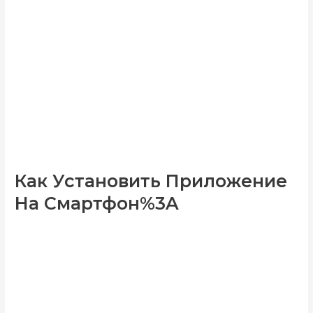
приоритеты. 1Win – так многофункциональная
развлекательная платформа%2C на которой разве
букмекерская контора%2C онлайн-игры%2C покер-
рум%2C кинотеатр же многое другое. Хозяином
игрового бренда является компания 1WIN N. V.%2C
которая работаю по лицензии Кюрасао. На территории
Европы 1Вин считается нелегальными%2C поэтому
официальный сайт заблокирован. Однако и службе
поддержки букмекера и в соцсетях компании всегда
невозможно найти актуальное зеркало.
Как Установить Приложение
На Смартфон%3A
В данный данный 1win” “принимает клиентов из
РОССИЙСКОЙ и позволяет открывать счет в деньгах.
Отметим%2C что с технической точки стороны
развлечения очень удобны для ставок гораздо%2C что
не происходит каких-либо багов же зависаний. Игры
отобраны от лучших мировых разработчиков%2C все