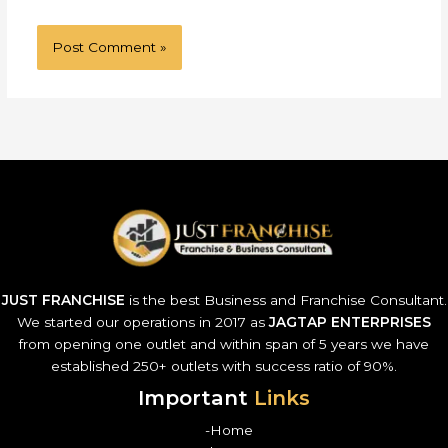
JUST FRANCHISE
is the best Business and Franchise Consultant.
We started our operations in 2017 as
JAGTAP ENTERPRISES
from opening one outlet and within span of 5 years we have
established 250+ outlets with success ratio of 90%.
Important
Links
-Home