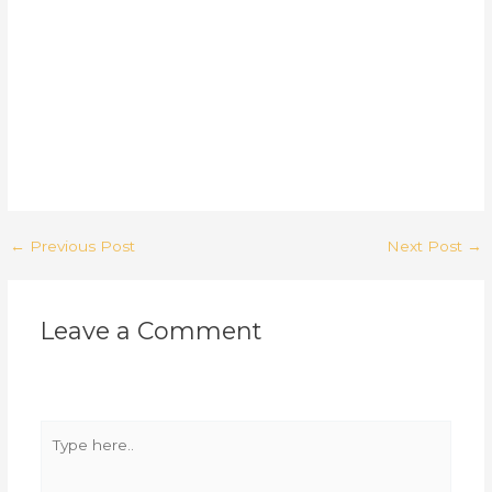
имеющиеся на сайте Пин-ап, поддерживают
совершенно бесплатный демо-режим. Единственное
исключение составляет лайв-раздел, в котором играют
только реальные игроки, только на реальные деньги.
Подойдут сканы/фото паспорта либо иного документа,
подтверждающего личность владельца игрового счета.
Прикрепить фотографии игроки 7к казино могут в
соответствующей вкладке личного кабинета.
←
Previous Post
Next Post
→
Leave a Comment
Your email address will not be published.
Required
fields are marked
*
Type
here..