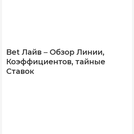
комбинацию и сокровенным своим купоном. БК 1x Bet
регулярно проводит битву купонов и дает
возможностей игрокам получить дополнительный
бонус. Играя на деньги в казино 1хБет, игрок
существует право на награду вплоть до 50 процентов
100 фри-спинов.
Bet Лайв – Обзор Линии,
Коэффициентов, тайные
Ставок
Восхищает выбор платежных платформ 1хБет – таковых
трехсот ста единиц. Имевшиеся платежные
инструменты позволяют шанс быстро завести средства
на счет и вывести доход. Саппорт на русского языке,
национальная денежную единица, русифицированный
интерфейс – комплекс этих факторов завлекает
игроков на официальный сайт игрового клуба 1хБет.
Прежде всего его надо отыграть в экспресс ставках со