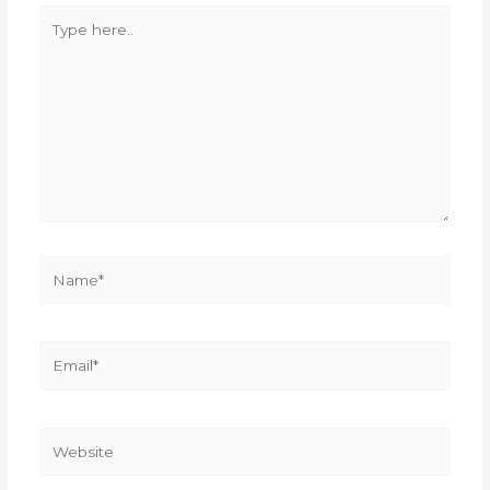
Type
here..
Name*
Email*
Website