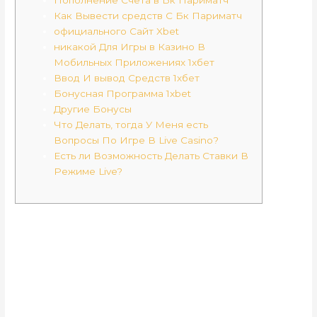
Пополнение Счета в Бк Париматч
Как Вывести средств С Бк Париматч
официального Сайт Xbet
никакой Для Игры в Казино В
Мобильных Приложениях 1хбет
Ввод И вывод Средств 1хбет
Бонусная Программа 1xbet
Другие Бонусы
Что Делать, тогда У Меня есть
Вопросы По Игре В Live Casino?
Есть ли Возможность Делать Ставки В
Режиме Live?
Гемблеру нужно сделали ставки, за 1 евро ставок игрок
получает от 100 до 450 очков в зависимости остального
текущего статуса программы лояльности. Техническая
поддержать на сайте доступна в режиме 24/7 в онлайн-
чате и русском и наречии языках. Можно также
связаться с оператором по телефону, электронной”
“почте или через форму обратной связи.