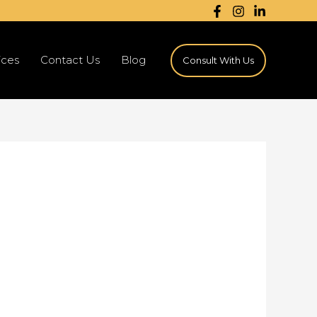
ices
Contact Us
Blog
Consult With Us
о устанавливает временные рамки как
а получение бесплатных вращений, после
стыми руками.
еств. Этот вид бонуса создает более