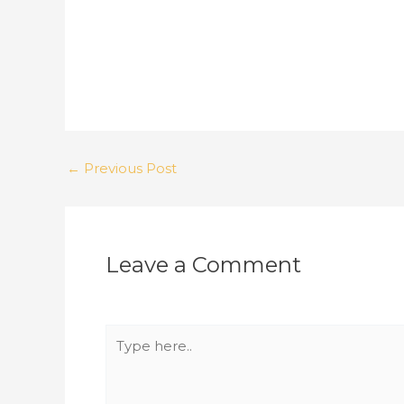
Вы можете отказаться от получения бу
правилах, чтоб бонус будет аннулирован
времени. Зайти в раздел «Правила и Ус
пользователю разрешается подать заявк
←
Previous Post
Leave a Comment
Your email address will not be published.
Re
Type
here..