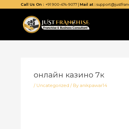
Skip
Call Us On :
+91 900-474-9077 |
Mail at :
support@justfranc
to
content
онлайн казино 7к
/
Uncategorized
/ By
anikpawar14
Если их решение не соблюдается онлайн
орган по азартным играм. Есть пара вещ
чтобы удостовериться в безопасности ка
вы можете с ним ознакомиться. Игра ср
открытие счета в местной валюте являе