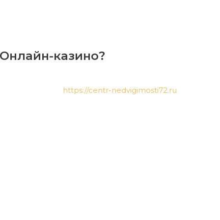
рии. Ссылки на страницы можно найти в нижнем
ный игорный зал, который принимает посетителей с
 Онлайн-казино?
с устраивает, а также посмотреть, какие игры тут
торое буквально
https://centr-nedvigimosti72.ru
дите свою идеальную игру из огромного списка,
релиза.
реальные деньги геймеры получают дополнительные
то есть посещать украинские казино могут
о, которая работает на игровом рынке с 2023 года.
7k casino выбирает по собственному усмотрению.
получить выдача популярных поисковых систем.