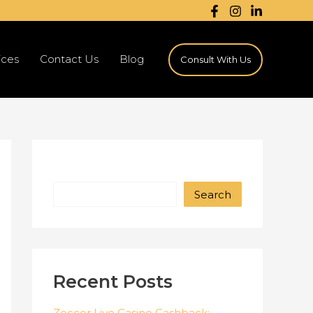
ices
Contact Us
Blog
Consult With Us
Search
Search
Recent Posts
Zoccer Live Casino Cashback: