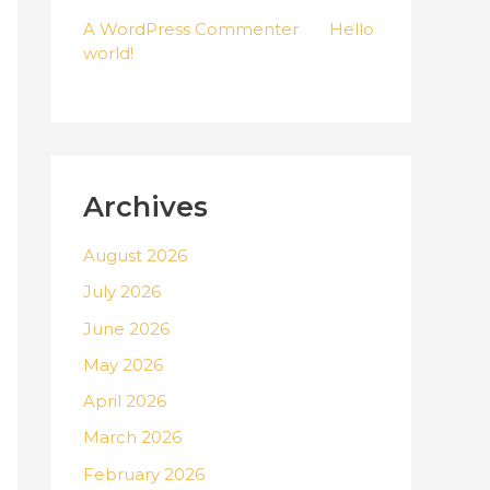
A WordPress Commenter
on
Hello
world!
Archives
August 2026
July 2026
June 2026
May 2026
April 2026
March 2026
February 2026