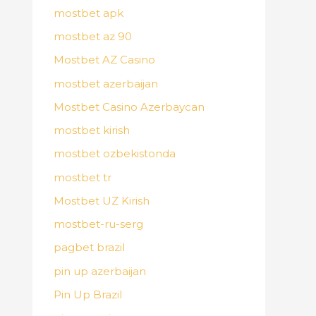
mostbet apk
mostbet az 90
Mostbet AZ Casino
mostbet azerbaijan
Mostbet Casino Azerbaycan
mostbet kirish
mostbet ozbekistonda
mostbet tr
Mostbet UZ Kirish
mostbet-ru-serg
pagbet brazil
pin up azerbaijan
Pin Up Brazil