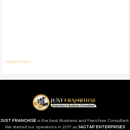
Бесплатно
Прогнозы На Футбол На Сегодня От Профессионалов
Точные
Бесплатно Точные Бесплатные Ставки От Экспертов На
Бесплатные
Матчи Ставки На Спорт Онлайн Букмекерская Контора
Ставки
Betboom Content Приложение Для Ставок На Спорт На
От
Google Android И Ios Как Оформить Онлайн Ставки На
Экспертов
Спорт У Букмекеров Как Мы Оцениваем Букмекерские
На
Конторы Розыгрыш Рокового Мерча Цска От Бк
Матч
Фонбет Какая Самая […]
Read More »
JUST FRANCHISE
is the best Business and Franchise Consultant.
We started our operations in 2017 as
JAGTAP ENTERPRISES