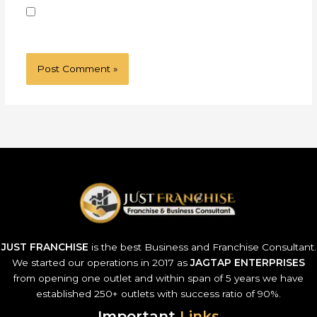
Save my name, email, and website in this browser
for the next time I comment.
JUST FRANCHISE
is the best Business and Franchise Consultant.
We started our operations in 2017 as
JAGTAP ENTERPRISES
from opening one outlet and within span of 5 years we have
established 250+ outlets with success ratio of 90%.
Important
Links