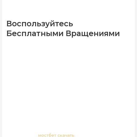
знаниями, необходимыми для навигации по
разнообразному ландшафту онлайн-слотов.
Воспользуйтесь
Бесплатными Вращениями
На экране появится два ряда водорослей, они будут
опускаться ниже на 1 позицию, а умножение с каждым
спином будет расти на +1. Nudge Up может приподнять
водоросли и продлить бонуску. В нашем рейтинге
представлены интернет площадки, поддерживающие
все перечисленные методы оплаты, вам достаточно
найти нужный под ваши потребности. Для
подтверждения платежных данных могут попросить
скриншоты из онлайн банкинга, либо кабинета
электронного кошелька. Это число способов
формирования последовательностей из одинаковых
символов для получения выплат. Провайдеры”
“оформляют слоты в стиле истории, животных, космоса,
мистики и т. д
мостбет скачать
.