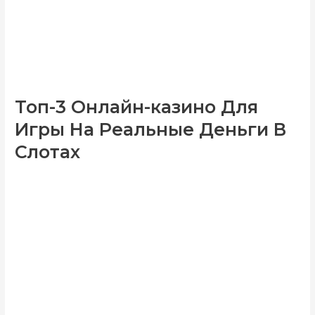
итоги сессии как при одиночной серии спинов, так и на
дистанции. Удостоверьтесь, что лимиты ставок
соответствуют вашему банкроллу. Это важно для того,
чтобы долго наслаждаться игрой и управлять своими
финансами.
Топ-3 Онлайн-казино Для
Игры На Реальные Деньги В
Слотах
От управления банкроллом до тактики, специфичной
для конкретной игры, в этом разделе представлена
ценная информация, которая повысит ваши шансы на
успех. Как и в любой форме азартных игр, управление
своим банкроллом имеет первостепенное значение.
Независимо от того, находитесь ли вы на победной
полосе или сталкиваетесь с временными неудачами,
дисциплина гарантирует устойчивое и приятное
игровое путешествие. Погрузитесь в захватывающий