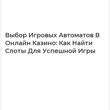
предоставляются в сочетании с бонусом для новых
клиентов. Еще во многих казино можно играть в этот
слот бесплатно и без регистрации. Книга Мертвых –
отличный выбор для любителей древности и желающих
ощутить колорит той эпохи.
Выбор Игровых Автоматов В
Онлайн Казино: Как Найти
Слоты Для Успешной Игры
Чем выше процент, тем выгоднее делать ставки в
автомате на дистанции. Игровая индустрия постоянно
развивается, и новые слоты предлагают
инновационные решения и увлекательные функции.
Попробуйте новинки, чтобы ощутить свежий взгляд на
игровой процесс. Слоты с бонусными функциями,
такими как фриспины, множители и бонусные раунды,
обещают более захватывающий геймплей и большие
выигрыши. Играйте в слоты, предлагающие интересные