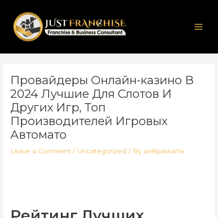
Skip
Main
to
Men
content
Провайдеры Онлайн-казино В
2024 Лучшие Для Слотов И
Других Игр, Топ
Производителей Игровых
Автомато
Leave a Comment
/
Uncategorized
/ By
anikpawar14
Провайдеры Онлайн-казино В 2024 Лучшие Для
Слотов И Других Игр, Топ Производителей Игровых
Автоматов
Рейтинг Лучших