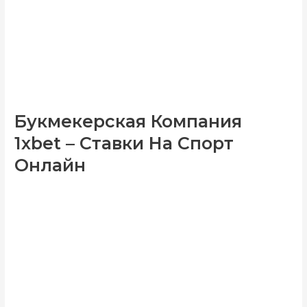
Администрация БК регулярно создает новые рабочие
зеркала 1xBet, так как они блокируются в среднем в
течение месяца-двух. Рабочие зеркала 1xBet
распространяются в рассылках компании, в соцсетях и
на тематических форумах. На нашем сайте вы также
сможете найти актуальное зеркало 1xBet на сегодня.
Букмекерская Компания
1xbet – Ставки На Спорт
Онлайн
Регистрация в БК 1xBet состоит из двух этапов :
непосредственно создания аккаунта и его
идентификации. Вторая часть не является
обязательной на первых этапах игры, но при выводе
средств администрация точно потребует
подтверждения личности. Поскольку 1xBet работает по
офшорной лицензии, с доступом к сайту могут
возникнуть проблемы у клиентов из тех стран, где она