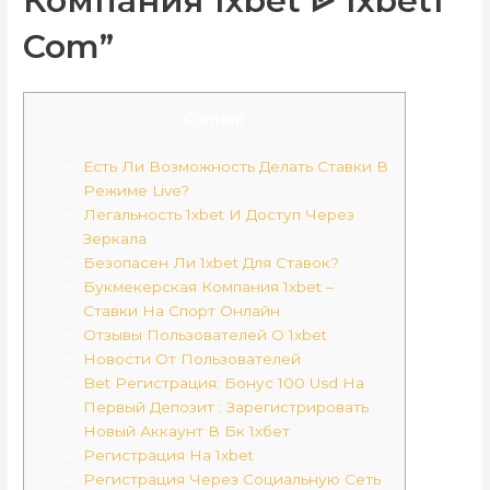
Компания 1xbet ᐉ 1xbet1
Com”
Content
Есть Ли Возможность Делать Ставки В
Режиме Live?
Легальность 1xbet И Доступ Через
Зеркала
Безопасен Ли 1xbet Для Ставок?
Букмекерская Компания 1xbet –
Ставки На Спорт Онлайн
Отзывы Пользователей О 1xbet
Новости От Пользователей
Bet Регистрация: Бонус 100 Usd На
Первый Депозит : Зарегистрировать
Новый Аккаунт В Бк 1хбет
Регистрация На 1xbet
Регистрация Через Социальную Сеть