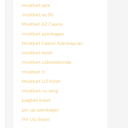
mostbet apk
mostbet az 90
Mostbet AZ Casino
mostbet azerbaijan
Mostbet Casino Azerbaycan
mostbet kirish
mostbet ozbekistonda
mostbet tr
Mostbet UZ Kirish
mostbet-ru-serg
pagbet brazil
pin up azerbaijan
Pin Up Brazil