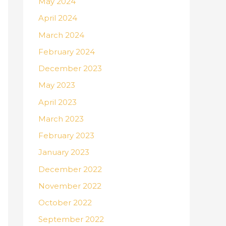
May 2024
April 2024
March 2024
February 2024
December 2023
May 2023
April 2023
March 2023
February 2023
January 2023
December 2022
November 2022
October 2022
September 2022