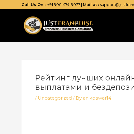
Skip
Call Us On :
+91 900-474-9077 |
Mail at :
support@justfranc
to
content
Рейтинг лучших онлайн
выплатами и бездепоз
/
Uncategorized
/ By
anikpawar14
Все еще оперировали нелицензированные
уклонялись от уплаты налогов. Отмыван
также были обычным явлением в российск