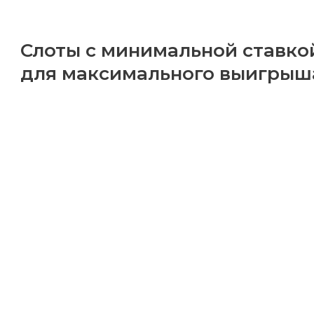
показатели.
Слоты с минимальной ставко
для максимального выигрыш
Отличий по RTP и механикам в сравнении с более 
Если вы хотите получить полный доступ к все
скачать и установить наше приложение.
Да, есть много хороших организаций поддерж
них есть проблемы с азартными играми.
Списки основаны на данных из популярных о
Игрок с банкроллом в $45, вероятно, сможет 
Обязательно просматривайте самые популяр
разделе игр .
Эти компании-разработчики софта предлагаю
ежемесячно добавляют новые.
На биткоины там вообще можно играть хоть н