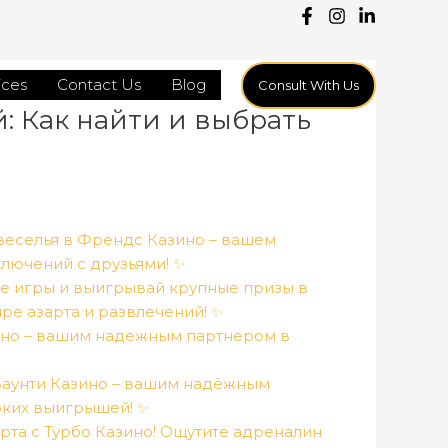
ices
Contact Us
Blog
Consult With Us
: Как найти и выбрать
и веселья в Френдс Казино – вашем
лючений с друзьями! ✨
ные игры и выигрывай крупные призы в
ре азарта и развлечений! ✨
азино – вашим надежным партнером в
с Баунти Казино – вашим надёжным
оких выигрышей! ✨
арта с Турбо Казино! Ощутите адреналин