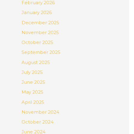
February 2026
January 2026
December 2025
November 2025
October 2025
September 2025
August 2025
July 2025
June 2025
May 2025
April 2025
November 2024
October 2024
June 2024