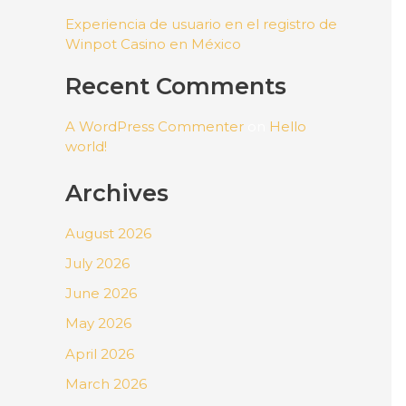
Experiencia de usuario en el registro de
Winpot Casino en México
Recent Comments
A WordPress Commenter
on
Hello
world!
Archives
August 2026
July 2026
June 2026
May 2026
April 2026
March 2026