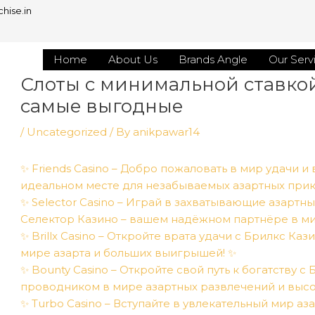
hise.in
Home
About Us
Brands Angle
Our Serv
Слоты с минимальной ставкой
самые выгодные
/
Uncategorized
/ By
anikpawar14
✨ Friends Casino – Добро пожаловать в мир удачи 
идеальном месте для незабываемых азартных прик
✨ Selector Casino – Играй в захватывающие азарт
Селектор Казино – вашем надёжном партнёре в ми
✨ Brillx Casino – Откройте врата удачи с Брилкс К
мире азарта и больших выигрышей! ✨
✨ Bounty Casino – Откройте свой путь к богатству 
проводником в мире азартных развлечений и выс
✨ Turbo Casino – Вступайте в увлекательный мир аз