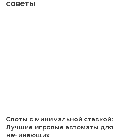
советы
Крупнейшими производителями самых популярных
среди игроков игровых автоматов являются
Microgaming, Playtech и NetEnt. Эти компании-
разработчики софта предлагают более 100 передовых
слотов и ежемесячно добавляют новые. На этой
странице мы подобрали для Вас самые популярные
онлайн-слоты с подробной информацией о каждой
игре, чтобы Вы могли найти наиболее подходящий для
Вас софт и онлайн игровой автомат. Дешевые слоты
стали чрезвычайно востребованы из-за их доступности,
понятной механики и внушительной отдачи. Новички в
азартных играх без проволочек освоят правила самых
дешевых слотов и получат выигрыш приемлемым
образом.
Слоты с минимальной ставкой:
Лучшие игровые автоматы для
начинающих