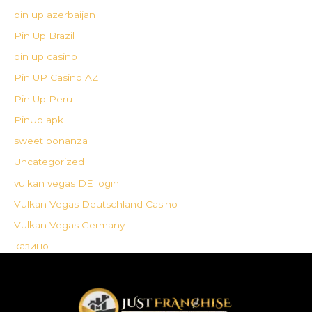
pin up azerbaijan
Pin Up Brazil
pin up casino
Pin UP Casino AZ
Pin Up Peru
PinUp apk
sweet bonanza
Uncategorized
vulkan vegas DE login
Vulkan Vegas Deutschland Casino
Vulkan Vegas Germany
казино