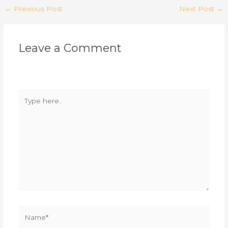
←
Previous Post
Next Post
→
Leave a Comment
Your email address will not be published.
Required
fields are marked
*
Type
here..
Name*