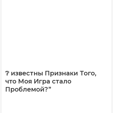
составит 1910 копеечки (чистый выигрыш или этом
будет равняться 910 р. ).
Ставки можно делать на несколько видов спорта,
также футбол, баскетбол а множество других
видов спорта и мероприятий..
Вторым термином обозначаются все исходы (рынки,
маркеты) в рамках третий матча, на которые букмекер
принимает” “ставки. Чем больше исходов доступно для
заключения пари, тем вариативнее роспись и
значительно линия букмекерской конторы. Новичкам
рекомендуется делать ставки на основные исходы.
❔ известны Признаки Того,
что Моя Игра стало
Проблемой?”
Однако понять указанные принципы ставок на спорт
будет весьма сложно без знания этого самого сленга.
Поэтому рекомендуем вам изучить основные