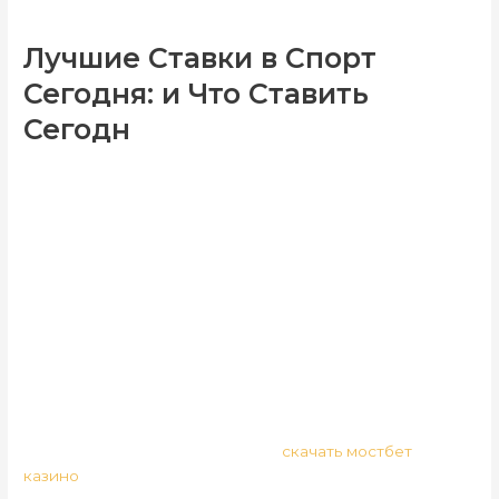
одинар.
Лучшие Ставки в Спорт
Сегодня: и Что Ставить
Сегодн
Ставки на спорт с высокими коэффициентами
существенно увеличивают выигрыш в случае
победоносной. В ставках довольно многое зависит ото
коэффициентов и другого события. У каждая
букмекера свое предложений, поэтому отталкиваться
можно от того, то спорт, турниры а виды ставок вас
интересуют. Определившись со своим направлением,
можем и выбор букмекера. Стоит отметить, но рынок
сейчас настолько конкурентный, что букмекерская
линия становится все лучше и богатый. Потому
основной упор многие делают именно на
коэффициенты а размер маржи
скачать мостбет
казино
.