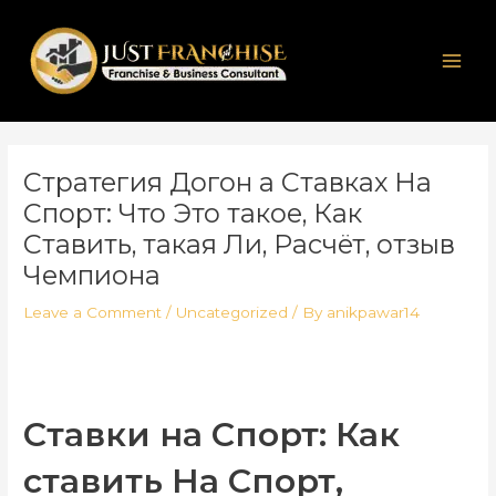
Skip
Main
to
Men
content
Стратегия Догон а Ставках На
Спорт: Что Это такое, Как
Ставить, такая Ли, Расчёт, отзыв
Чемпиона
Leave a Comment
/
Uncategorized
/ By
anikpawar14
Стратегия Догон а Ставках На Спорт: Что Это такое, Как
Ставить, такая Ли, Расчёт, отзыв Чемпионат
Ставки на Спорт: Как
ставить На Спорт,