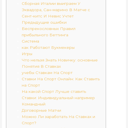
Сборная Италии выиграем У
Эквадора, Сан-марино В Матче с
Сент-китс И Невис Учтет
Предыдущие ошибки
Беспрекословных Правил
прибыльного Беттинга
Система
как Работают Букмекеры
Игры
Что нельзя Знать Новичку: основные
Понятия В Ставках
учебы Ставкам На Спорт
Ставки На Спорт Онлайн: Как Ставить
на Спорт
На какой Спорт Лучше ставить
Ставки: Индивидуальный например
Командный
Договорные Матчи
Можно Ли заработать На Ставках и
Спорт?