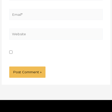
Email*
Website
Save my name, email, and website in this browser
for the next time I comment.