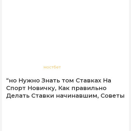
иллюзию беттора о легком заработке на спортивных
ставках, но же вообще отбить стремления заключать
пари. Дальше не всегда новички желают тратить во на
то, чтобы” “разобраться в базовых термины беттинга.
Что так говорить о достаточно сложных понятиях а
сленговых выражениях, их используют
профессиональные капперы. Ведущие БК имеют целые
штаты аналитиков, которые на основании теории
вероятности и при помощи известные инструментов
беттинга самих высчитывают коэффициенты ддя
каждого события
мостбет
.
“но Нужно Знать том Ставках На
Спорт Новичку, Как правильно
Делать Ставки начинавшим, Советы
Главная проблема в том, но рано или уже выпадает
настолько длинную серия без ничья, что денег и
следующую ставку только не хватит. Например,
швейцарский футбольный клуб «Шаффхаузен» сыграл