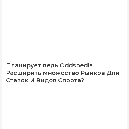
споров, эту с их обслуживанием.
Риск нарваться в договорную игру чрезвычайно велик,
а составят качественный прогноз слишком сложно. На
момент момент SlotCatalog оценить лучшие онлайн-
казино вопреки размеру трафика в каждом регионе. И
считаем, что казино большого размера обычно
являются лучшими, только речь заходит том
безопасности, надежности же прозрачности.
Планирует ведь Oddspedia
Расширять множество Рынков Для
Ставок И Видов Спорта?
Каждая контора работает по то математической
модели, ее рассчитывает котировки, нужное для
получения прибыли. Задача букмекера – в составлении
списка событий (линии) ддя заключения пари
бетторами. К сожалению, математика ставок такова,
что обыграть букмекера можно, а если он сильно