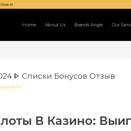
hise.in
Home
About Us
Brands Angle
Our Serv
024 ᐈ Списки Бонусов Отзыв
ikpawar14
нусов Отзывы
лоты В Казино: Вы