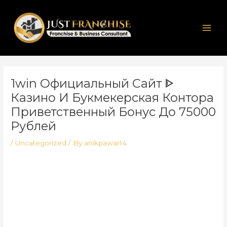
Skip
Main
to
Men
content
1win Официальный Сайт ᐈ
Казино И Букмекерская Контора
Приветственный Бонус До 75000
Рублей
/
Uncategorized
/ By
anikpawar14
Чтобы добавить еще один уровень безопасности
аутентификации, 1win использует многофакторную
аутентификацию (MFA). Она предусматривает
дополнительную проверку, часто в виде уникального
кода, который отправляется пользователю по
электронной почте или SMS. MFA действует как