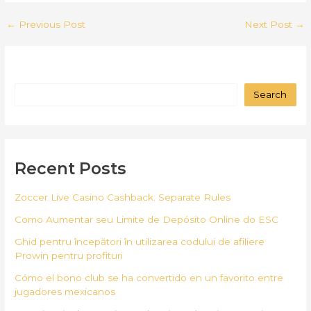
←
Previous Post
Next Post
→
Search
Search
Recent Posts
Zoccer Live Casino Cashback: Separate Rules
Como Aumentar seu Limite de Depósito Online do ESC
Ghid pentru începători în utilizarea codului de afiliere
Prowin pentru profituri
Cómo el bono club se ha convertido en un favorito entre
jugadores mexicanos