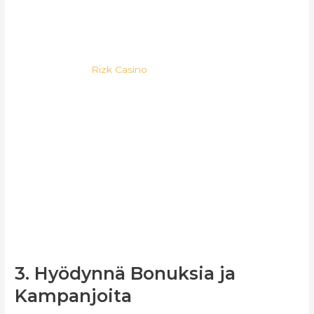
Live‑tuki, joka on saatavilla 24/7.
Kun olet valmis kokeilemaan, voit siirtyä suoraan
Rizk
Casino
-sivustolle ja aloittaa pelaamisen. Tämä on juuri se
hetki, kun linkki
Rizk Casino
tulee paikalle: se ohjaa sinut
suoraan viralliselle sivulle, jossa voit rekisteröityä ja
hyödyntää tervetuliaisbonuksen.
Industry Secret: Usein suurin jackpot-voitto tulee pelistä,
jossa on alhainen volatiliteetti, mutta korkea RTP. Tämä
yhdistelmä pitää pelikassasi tasaisena, kunnes suuri voitto
iskee.
Muista aina asettaa itsellesi talletus- ja tappiorajat.
Vastuullinen pelaaminen on avain pitkän aikavälin
menestykseen.
3. Hyödynnä Bonuksia ja
Kampanjoita