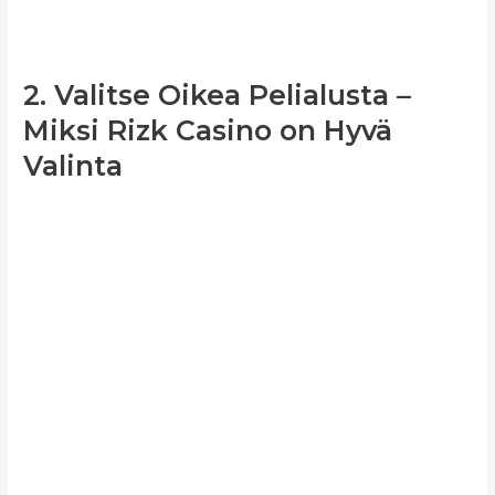
voivat nopeuttaa voittopolkua, kunhan muistat lukea ehtoja
tarkasti.
2. Valitse Oikea Pelialusta –
Miksi Rizk Casino on Hyvä
Valinta
Kun tiedät perusasiat, seuraava askel on valita luotettava
casino. Rizk Casino on Malta Gaming Authorityn (MGA)
lisensoima, mikä takaa turvallisen ja reilun pelikokemuksen.
Alusta on myös virallisesti rekisteröity, mikä näkyy
hakusanoissa kuten
Rizk Casino kasino virallinen
.
Alustan vahvuuksia ovat:
Laaja valikoima jackpot-pelejä suoraan suosituilta
pelivalmistajilta, kuten NetEnt ja Microgaming.
Nopeat kotiutukset – useimmat nostot käsitellään
24 tunnin sisällä.