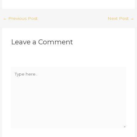
←
Previous Post
Next Post
→
Leave a Comment
Your email address will not be published.
Required
fields are marked
*
Type
here..