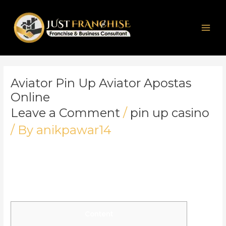
Skip
Main
to
Men
content
Aviator Pin Up Aviator Apostas
Online
Leave a Comment
/
pin up casino
/ By
anikpawar14
Aviator Pin Up Aviator Apostas Online
Em relação às
apostas esportivas ao vivo, o Pin-Up possui uma seção
dedicada aos eventos a new decorrer e respetivas apostas
possíveis.
Content