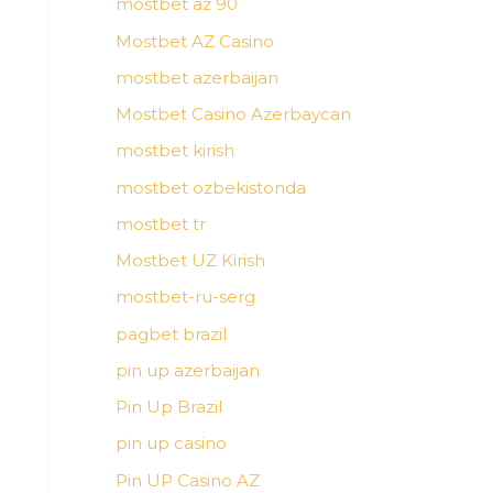
mostbet az 90
Mostbet AZ Casino
mostbet azerbaijan
Mostbet Casino Azerbaycan
mostbet kirish
mostbet ozbekistonda
mostbet tr
Mostbet UZ Kirish
mostbet-ru-serg
eri
pagbet brazil
pin up azerbaijan
eri
Pin Up Brazil
pin up casino
n
Pin UP Casino AZ