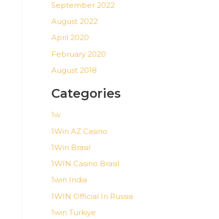
September 2022
August 2022
April 2020
February 2020
August 2018
Categories
1w
1Win AZ Casino
1Win Brasil
1WIN Casino Brasil
1win India
1WIN Official In Russia
1win Turkiye