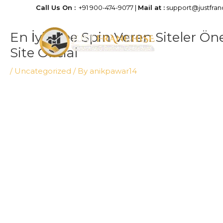
Skip
Call Us On :
+91 900-474-9077 |
Mail at :
support@justfranc
to
content
En İyi Free Spin Veren Siteler Öne
Site Oficial
/
Uncategorized
/ By
anikpawar14
Free Spin Bonusu’nun amacı, oyuncuların çevrimiçi slot 
kazanmalarına olanak tanımaktır. Freespin veren siteleri
avantajların çeşitliliği ve kapsamı aşağıdaki gibi detaylandır
Bets10, güvenilir ve kullanıcı dostu bir platform olup, üy
freespin veren siteler arasında yer alan Bets10, yeni üye
bonuslar sayesinde kullanıcılar, oyunları deneme fırsatı el
freespin veren slot oyunlarına sahip olmakla birlikte, güve
Türkiye’deki birçok bahisçi, yabancı bahis sitelerini terc
sunarlar.
Bu makalede, Türkiye’deki en karlı slot oyunlarını 