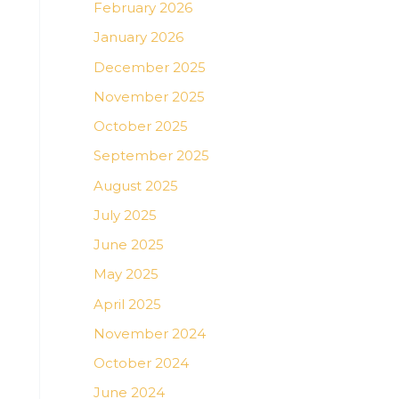
February 2026
January 2026
lot
December 2025
November 2025
çek
October 2025
September 2025
August 2025
bil
July 2025
June 2025
iyi
May 2025
April 2025
din
November 2024
October 2024
June 2024