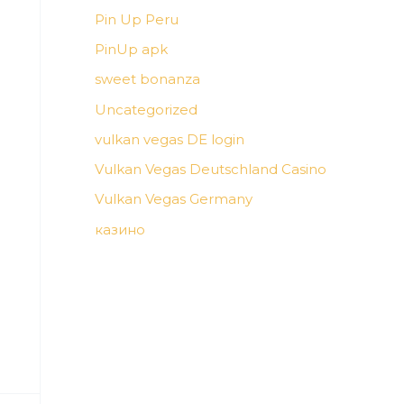
Pin Up Peru
PinUp apk
ı
sweet bonanza
Uncategorized
vulkan vegas DE login
Vulkan Vegas Deutschland Casino
e
Vulkan Vegas Germany
a
казино
un
ize