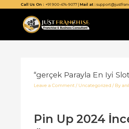
Skip
Call Us On :
+91 900-474-9077 |
Mail at :
support@justfranc
to
content
“gerçek Parayla En Iyi Sl
Leave a Comment
/
Uncategorized
/ By
an
“gerçek Parayla En Iyi Slot Makineleri Empie
Pin Up 2024 İn