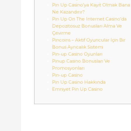
Pin Up Casino’ya Kayıt Olmak Bana
Ne Kazandırır?
Pin Up On The Internet Casino’da
Depozitosuz Bonusları Alma Ve
Çevirme
Pincoins – Aktif Oyuncular Için Bir
Bonus Ayrıcalık Sistemi
Pin-up Casino Oyunlari
Pinup Casino Bonusları Ve
Promosyonları
Pin-up Casino
Pin Up Casino Hakkında
Emniyet Pin Up Casino
Bununla birlikte, kumarhanede oynarken bir
numarasına ihtiyacınız vardır. Bundan sonra,
girmez, kimliği onaylanacak ve kumarhane 