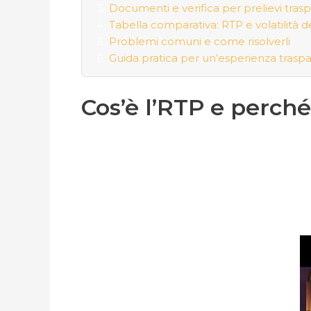
Documenti e verifica per prelievi trasp
Tabella comparativa: RTP e volatilità d
Problemi comuni e come risolverli
Guida pratica per un’esperienza trasp
Cos’è l’RTP e perch
L’RTP (Return to Player) è la percentuale te
gioco, permettendoti di fare scelte consap
è un punto di forza: puoi trovare queste inf
media statistica, non una garanzia. Controlla 
guiderà passo dopo passo a verificare l’RTP,