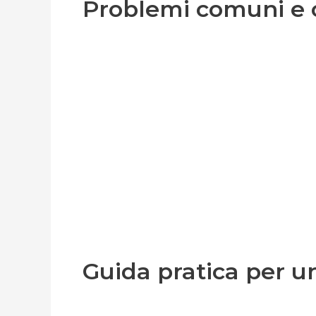
Problemi comuni e c
Anche con la massima trasparenza sull’RTP, p
Documento non valido
: il file caric
Prelievo rifiutato per requisiti di s
sezione “Bonus” del tuo account per i
deposito.
Limite massimo settimanale raggiun
successiva.
Bonus free spins non accreditati
: a v
supporto se superano le 48 ore.
RTP del gioco non corrisponde a qua
verifica il nome esatto e la release – 
Guida pratica per u
Ora che conosci tutti gli strumenti, ecco i p