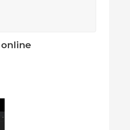
 online
co, i dati RTP sono pubblicati per ogni
ia 96€ ogni 100€ scommessi. La trasparenza
 ingannare da numeri troppo alti: l’RTP è una
quenza delle vincite. Questo articolo ti
olvere i problemi più comuni.