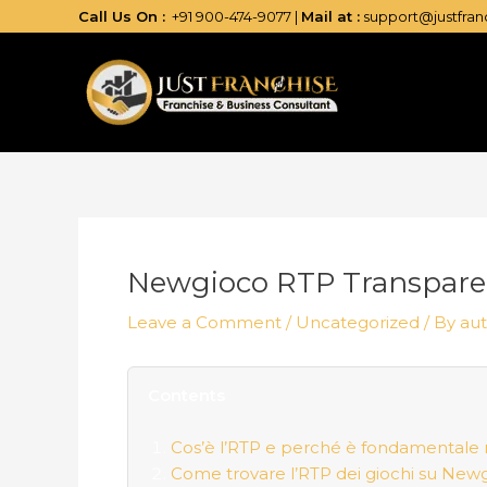
Skip
Call Us On :
+91 900-474-9077 |
Mail at :
support@justfranc
to
content
Newgioco RTP Transpare
Leave a Comment
/
Uncategorized
/ By
au
Contents
Cos’è l’RTP e perché è fondamentale n
Come trovare l’RTP dei giochi su Newg