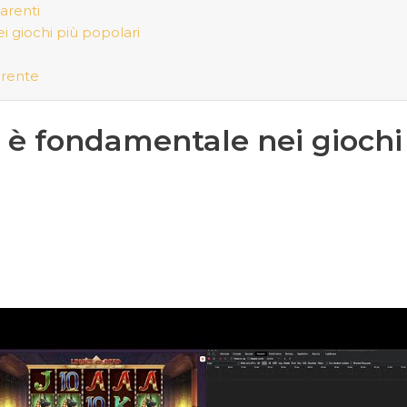
arenti
ei giochi più popolari
arente
é è fondamentale nei giochi
orica di ritorno al giocatore su un lungo periodo. Su Newgio
evoli. Ad esempio, una slot con RTP 96% restituisce in med
ormazioni nella scheda “Info” di ciascun gioco. Non lasciarti
sempre la volatilità – bassa, media o alta – per capire la fre
 a comprendere i documenti necessari per i prelievi e a ris