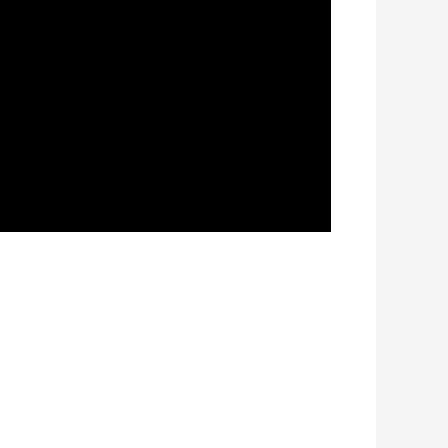
 sono: un documento d’identità valido (carta
hio di 3 mesi) e, se hai effettuato un
ti di prelievo sono: minimo 20€, massimo
-48 ore dopo la verifica. Se hai attivato un
ere un prelievo, altrimenti la richiesta verrà
il prelievo delle vincite è soggetto a un