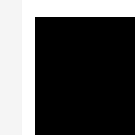
di giocare.