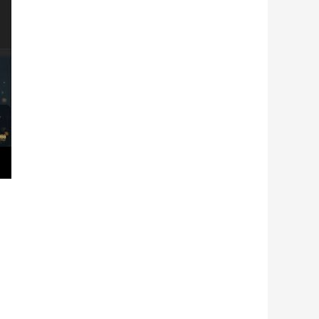
t o un tavolo da blackjack. Una volta
ettagli: RTP, volatilità, numero di rulli e linee
 l’RTP è del 97,30% (con una sola casella
 al 99,5% se usi la strategia di base). Se non
di sapere esattamente cosa aspettarti prima