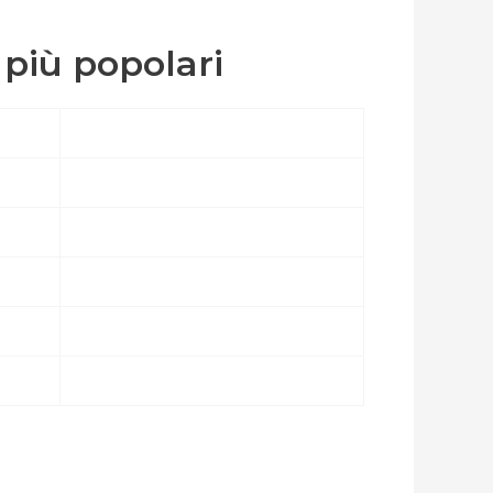
 più popolari
Volatilità
Alta
Bassa
N/D (strategia)
Bassa
Molto alta