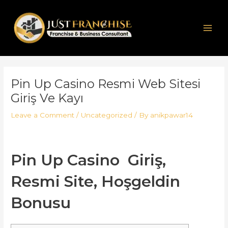
Skip
Main
to
Men
content
Pin Up Casino Resmi Web Sitesi
Giriş Ve Kayı
Leave a Comment
/
Uncategorized
/ By
anikpawar14
Pin Up Casino Resmi Web Sitesi Giriş Ve Kayıt
Pin Up Сasino ️ Giriş,
Resmi Site, Hoşgeldin
Bonusu