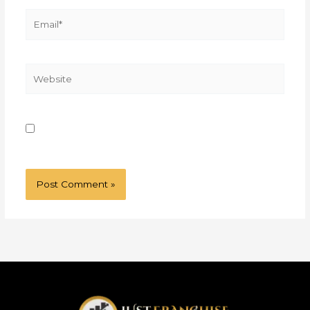
Email*
Website
Save my name, email, and website in this browser
for the next time I comment.