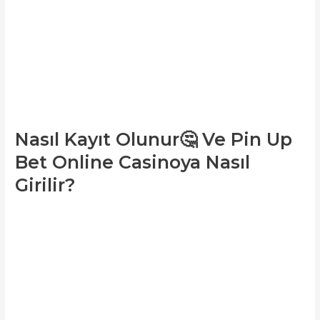
mevcuttur. Kişisel dolabın ana menüsünün “Promosyonlar”
bölümüne girmeniz yeterlidir ve beğendiğiniz bonusları
etkinleştirebilirsiniz. Online casinolarda, akıllı telefonunuza
gelen SMS ile hesabınızı yetkilendirerek telefon numarası
ile kayıt olabilirsiniz. Pin Up hizmetine kullanıcı adı ve şifre
olmadan, telefon numarası ve yetkilendirme için SMS
kullanarak girebilirsiniz.
Nasıl Kayıt Olunur🤔 Ve Pin Up
Bet Online Casinoya Nasıl
Girilir?
Kullanıcının casinoda zaten bir hesabı varsa, uygulamaya
girmek girmek için aynı verileri kullanmalı ve tekrar
kaydolmamalıdır. Oyuncunun oyun istatistiklerine, kişisel
hesabına ve nakit bakiyesine erişim uygulamada da
mümkündr. Pin up apk kurulum dosyasını cihaza ayrıca
kaydetmeye gerek yoktur. Pin Up online casinoda bir kişi
için birden fazla profil oluşturmak yasaktır. Bu tür yinelenen