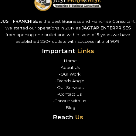
JUST FRANCHISE
is the best Business and Franchise Consultant.
We started our operations in 2017 as
JAGTAP ENTERPRISES
from opening one outlet and within span of 5 years we have
established 250+ outlets with success ratio of 90%.
Important
Links
-Home
-About Us
-Our Work
-Brands Angle
-Our Services
-Contact Us
-Consult with us
-Blog
Reach
Us