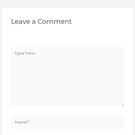
Leave a Comment
Your email address will not be published.
Required
fields are marked
*
Type
here..
Name*